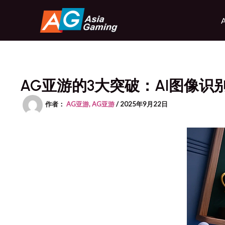
跳
至
内
容
AG亚游的3大突破：AI图像
作者：
AG亚游, AG亚游
/
2025年9月22日