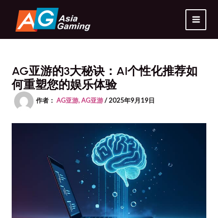
跳
MAI
至
MEN
内
容
AG亚游的3大秘诀：AI个性化推荐如
何重塑您的娱乐体验
作者：
AG亚游, AG亚游
/
2025年9月19日