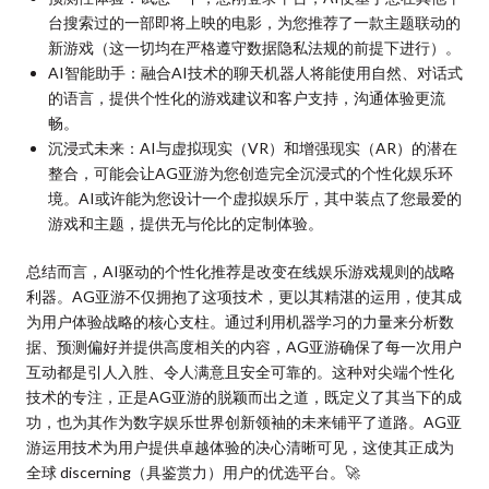
台搜索过的一部即将上映的电影，为您推荐了一款主题联动的
新游戏（这一切均在严格遵守数据隐私法规的前提下进行）。
AI智能助手：融合AI技术的聊天机器人将能使用自然、对话式
的语言，提供个性化的游戏建议和客户支持，沟通体验更流
畅。
沉浸式未来：AI与虚拟现实（VR）和增强现实（AR）的潜在
整合，可能会让AG亚游为您创造完全沉浸式的个性化娱乐环
境。AI或许能为您设计一个虚拟娱乐厅，其中装点了您最爱的
游戏和主题，提供无与伦比的定制体验。
总结而言，AI驱动的个性化推荐是改变在线娱乐游戏规则的战略
利器。AG亚游不仅拥抱了这项技术，更以其精湛的运用，使其成
为用户体验战略的核心支柱。通过利用机器学习的力量来分析数
据、预测偏好并提供高度相关的内容，AG亚游确保了每一次用户
互动都是引人入胜、令人满意且安全可靠的。这种对尖端个性化
技术的专注，正是AG亚游的脱颖而出之道，既定义了其当下的成
功，也为其作为数字娱乐世界创新领袖的未来铺平了道路。AG亚
游运用技术为用户提供卓越体验的决心清晰可见，这使其正成为
全球 discerning（具鉴赏力）用户的优选平台。🚀