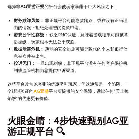
选择非
AG亚游正规
的平台会使玩家暴露于巨大风险之下：
财务欺诈风险：
非正规平台可能卷款跑路，或在没有正当理
由的情况下拒绝处理您的提款申请。
游戏公平性存疑：
缺乏RNG认证，意味着游戏结果可能被幕
后操纵，玩家根本无法公平获胜。
数据泄露危机：
薄弱的安全措施可能导致您的个人和银行信
息被盗并被出售。
投诉无门：
一旦出现纠纷，非正规平台没有任何客户保护机
制或监管机构为您提供申诉渠道。
这些平台常常以夸张的优惠吸引玩家，但这通常是一个陷阱。一
个经过验证的
AG亚游
平台所提供的安全保障，远比任何“天上掉
馅饼”的优惠更有价值。
火眼金睛：4步快速甄别AG亚
游正规平台 🔍