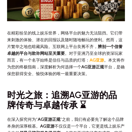
在精彩纷呈的线上娱乐世界，网络平台的魅力无法阻挡。它们带
来刺激的体验、潜在的回报以及随时随地畅玩的便利。然而，这
片繁华之地也暗藏风险。互联网上平台良莠不齐，
辨别一个信誉
卓越的平台与欺诈网站至关重要
。对于亚洲乃至全球的资深玩家
而言，有一个名字始终是信任与品质的灯塔：
AG亚游
。本文将作
为您的终极指南，深度解析为何选择一个
AG亚游正规
平台，是确
保您获得安全、愉悦体验的唯一最重要决策。
时光之旅：追溯AG亚游的品
牌传奇与卓越传承 ⌛
在深入探究何为“
AG亚游正规
”之前，我们有必要先了解这个品牌
本身的深厚根基。
AG亚游
不仅仅是一个平台，它更是线上娱乐产