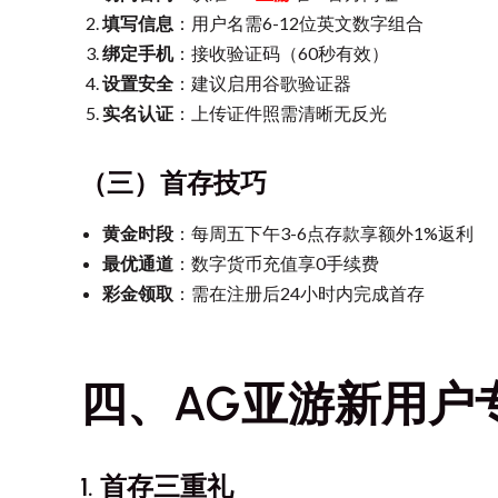
填写信息
：用户名需6-12位英文数字组合
绑定手机
：接收验证码（60秒有效）
设置安全
：建议启用谷歌验证器
实名认证
：上传证件照需清晰无反光
（三）首存技巧
黄金时段
：每周五下午3-6点存款享额外1%返利
最优通道
：数字货币充值享0手续费
彩金领取
：需在注册后24小时内完成首存
四、AG亚游新用户专
1. 首存三重礼