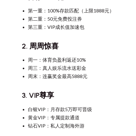
第一重：100%存款匹配（上限1888元）
第二重：50元免费投注券
第三重：VIP成长值加速包
2. 周周惊喜
周一：体育负盈利返还10%
周三：真人娱乐流水送彩金
周末：连赢奖金最高5888元
3. VIP尊享
白银VIP：月存款5万即可晋级
黄金VIP：专属提款通道
钻石VIP：私人定制海外游