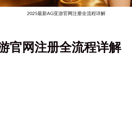
2025最新AG亚游官网注册全流程详解
亚游官网注册全流程详解