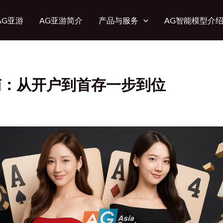
AG亚游
AG亚游简介
产品与服务
AG智能模型介
指南：从开户到首存一步到位