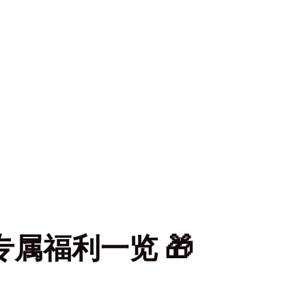
属福利一览 🎁