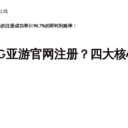
上线
3%的注册成功率
和
98.7%的即时到账率
！
G亚游官网注册？四大核