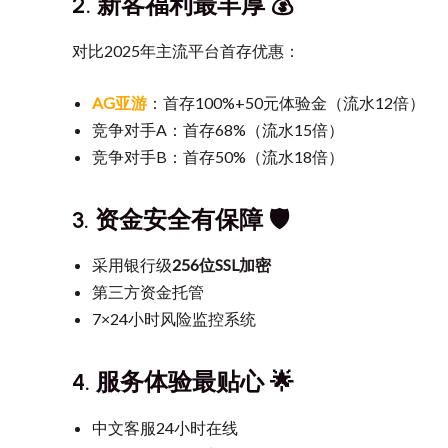
2. 新客福利最丰厚 💰
对比2025年主流平台首存优惠：
AG亚游
：首存100%+50元体验金（流水12倍）
竞争对手A：首存68%（流水15倍）
竞争对手B：首存50%（流水18倍）
3. 资金安全有保障 🛡️
采用银行级
256位SSL加密
第三方资金托管
7×24小时风险监控系统
4. 服务体验最贴心 🌟
中文客服24小时在线