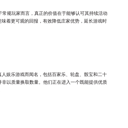
于常规玩家而言，真正的价值在于能够认可其持续活动
意味着更可观的回报，有效降低庄家优势，延长游戏时
越的真人娱乐游戏而闻名，包括百家乐、轮盘、骰宝和二十
们并非以质量换取数量。他们正在进入一个既能提供优质
。