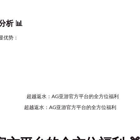
析 📊
明显优势：
超越返水：AG亚游官方平台的全方位福利