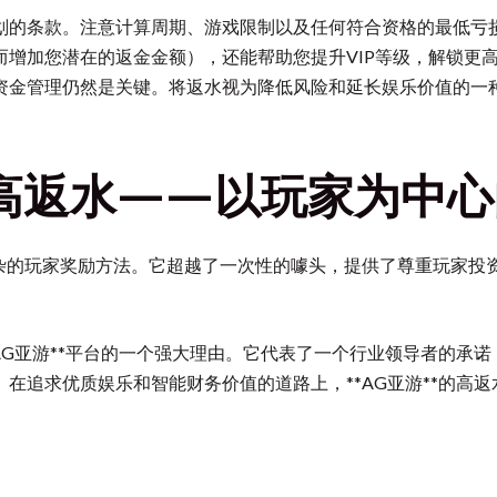
计划的条款。注意计算周期、游戏限制以及任何符合资格的最低亏
从而增加您潜在的返金金额），还能帮助您提升VIP等级，解锁更
的资金管理仍然是关键。将返水视为降低风险和延长娱乐价值的一
高返水——以玩家为中心
代、复杂的玩家奖励方法。它超越了一次性的噱头，提供了尊重玩家
AG亚游**平台的一个强大理由。它代表了一个行业领导者的承
在追求优质娱乐和智能财务价值的道路上，**AG亚游**的高返