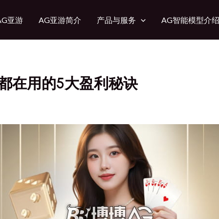
AG亚游
AG亚游简介
产品与服务
AG智能模型介
都在用的5大盈利秘诀