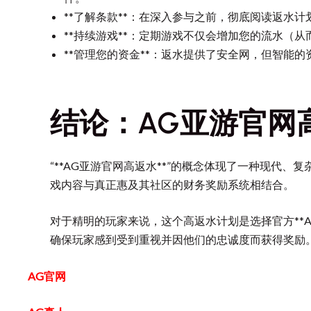
**了解条款**：在深入参与之前，彻底阅读返水
**持续游戏**：定期游戏不仅会增加您的流水（
**管理您的资金**：返水提供了安全网，但智能
结论：AG亚游官网
“**AG亚游官网高返水**”的概念体现了一种现
戏内容与真正惠及其社区的财务奖励系统相结合。
对于精明的玩家来说，这个高返水计划是选择官方**
确保玩家感到受到重视并因他们的忠诚度而获得奖励。
AG官网