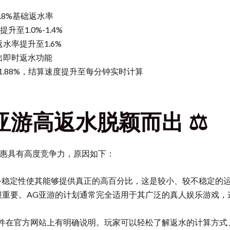
.8%基础返水率
至1.0%-1.4%
水率提升至1.6%
出即时返水功能
1.88%，结算速度提升至每分钟实时计算
游高返水脱颖而出 ⚖️
优惠具有高度竞争力，原因如下：
务稳定性使其能够提供真正的高百分比，这是较小、较不稳定的
%很重要。AG亚游的计划通常完全适用于其广泛的真人娱乐游戏
款和条件在官方网站上有明确说明。玩家可以轻松了解返水的计算