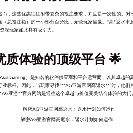
然而，这些优惠往往附带复杂的投注要求，并且是一次性的。对
额（总投注额）的一小部分百分比，无论玩家输赢。*高*返水率
资深玩家如此具有吸引力。
质体验的顶级平台 🌟
Asia Gaming）是知名的软件供应商和平台运营商，以其卓
业标杆。因此，当玩家寻找”**AG亚游官网高返水**”时，他
*AG亚游**官方网站是通往这个卓越与价值完美结合体验的大门
解密AG亚游官网高返水：返水计划如何运作