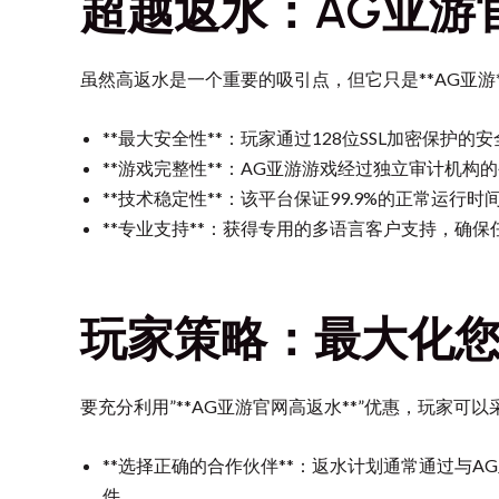
超越返水：AG亚游官
虽然高返水是一个重要的吸引点，但它只是**AG亚
**最大安全性**：玩家通过128位SSL加密保护
**游戏完整性**：AG亚游游戏经过独立审计机
**技术稳定性**：该平台保证99.9%的正常
**专业支持**：获得专用的多语言客户支持，确
玩家策略：最大化您的
要充分利⽤”**AG亚游官网高返水**”优惠，玩家可
**选择正确的合作伙伴**：返水计划通常通过与
件。