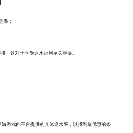

确保：
开连接，这对于享受返水福利至关重要。
G亚游游戏的平台提供的具体返水率，以找到最优惠的条