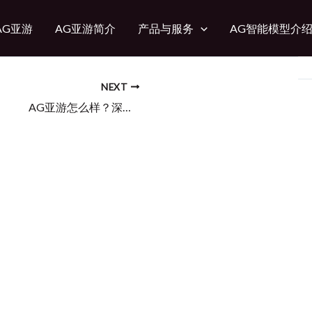
AG亚游
AG亚游简介
产品与服务
AG智能模型介
NEXT
AG亚游怎么样？深度解析这家顶级娱乐平台的魅力与实力 🎰