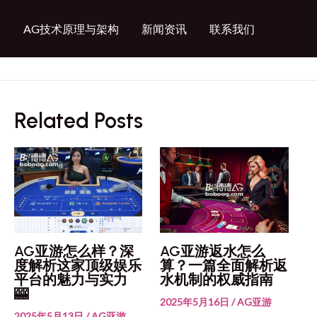
绍
AG技术原理与架构
新闻资讯
联系我们
Related Posts
AG亚游怎么样？深
AG亚游返水怎么
度解析这家顶级娱乐
算？一篇全面解析返
平台的魅力与实力
水机制的权威指南
🎰
2025年5月16日
/
AG亚游
2025年5月13日
/
AG亚游