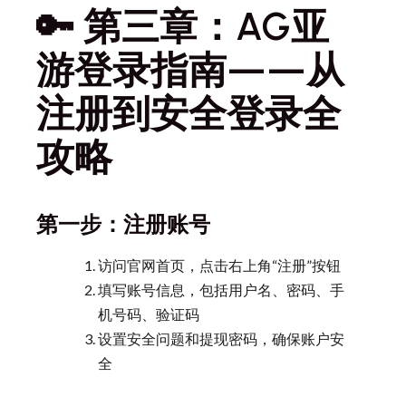
🔑 第三章：AG亚
游登录指南——从
注册到安全登录全
攻略
第一步：注册账号
访问官网首页，点击右上角“注册”按钮
填写账号信息，包括用户名、密码、手
机号码、验证码
设置安全问题和提现密码，确保账户安
全