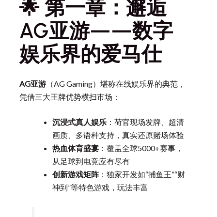
🌟 第一章：邂逅
AG亚游——数字
娱乐界的爱马仕
AG亚游
（AG Gaming）堪称在线娱乐界的典范，
凭借三大王牌优势横扫市场：
沉浸式真人娱乐
：荷官现场发牌、超清
画质、多语种支持，真实还原赌场体验
热血体育盛宴
：覆盖全球5000+赛事，
从足球到电竞应有尽有
创新游戏矩阵
：独家开发如“捕鱼王”“财
神到”等特色游戏，玩法丰富