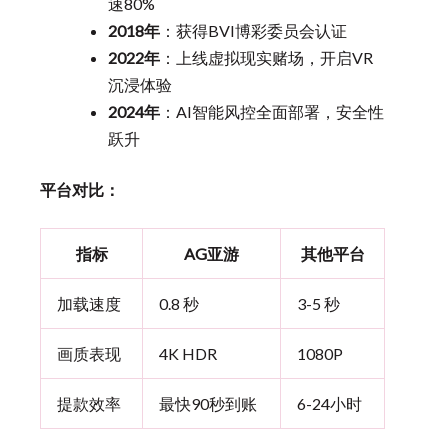
速80%
2018年
：获得BVI博彩委员会认证
2022年
：上线虚拟现实赌场，开启VR
沉浸体验
2024年
：AI智能风控全面部署，安全性
跃升
平台对比：
指标
AG亚游
其他平台
加载速度
0.8 秒
3-5 秒
画质表现
4K HDR
1080P
提款效率
最快90秒到账
6-24小时